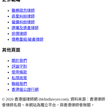
醫療疏忽律師
商業糾紛律師
僱傭糾紛律師
遺囑及遺產律師
追債律師
債務重組/破產律師
其他頁面
關於我們
評論守則
使用條款
私隱政策
聯絡我們
香港搵公證行網
©
2026
香港搵律師網 (hkfindlawyer.com). 資料來源：香港律師
會律師名冊。本網站為獨立平台，與香港律師會無關。