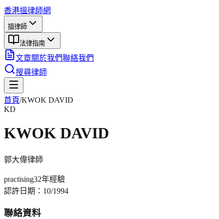
香港搵律師網
搵律師
法律指南
文章
關於我們
聯絡我們
搜尋律師
首頁
/
KWOK DAVID
KD
KWOK DAVID
郭大偉
律師
practising
32年
經驗
認許日期：
10/1994
聯絡資料