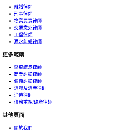
離婚律師
刑事律師
物業買賣律師
交通意外律師
工傷律師
漏水糾紛律師
更多範疇
醫療疏忽律師
商業糾紛律師
僱傭糾紛律師
遺囑及遺產律師
追債律師
債務重組/破產律師
其他頁面
關於我們