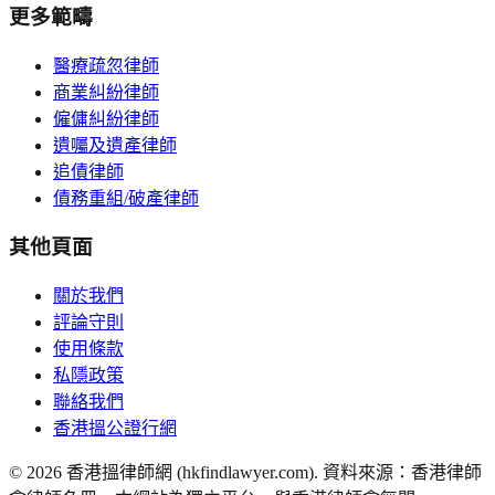
更多範疇
醫療疏忽律師
商業糾紛律師
僱傭糾紛律師
遺囑及遺產律師
追債律師
債務重組/破產律師
其他頁面
關於我們
評論守則
使用條款
私隱政策
聯絡我們
香港搵公證行網
©
2026
香港搵律師網 (hkfindlawyer.com). 資料來源：香港律師