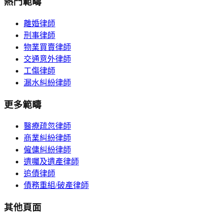
熱門範疇
離婚律師
刑事律師
物業買賣律師
交通意外律師
工傷律師
漏水糾紛律師
更多範疇
醫療疏忽律師
商業糾紛律師
僱傭糾紛律師
遺囑及遺產律師
追債律師
債務重組/破產律師
其他頁面