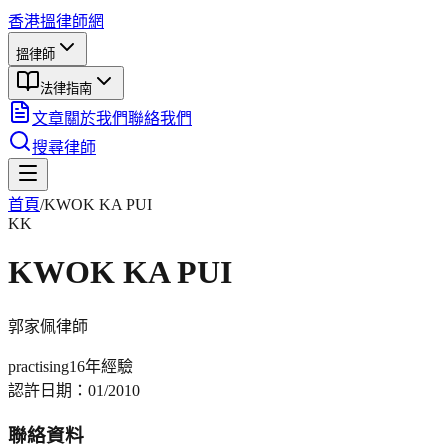
香港搵律師網
搵律師
法律指南
文章
關於我們
聯絡我們
搜尋律師
首頁
/
KWOK KA PUI
KK
KWOK KA PUI
郭家佩
律師
practising
16年
經驗
認許日期：
01/2010
聯絡資料