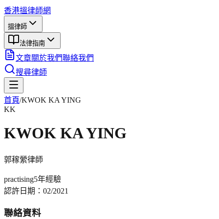
香港搵律師網
搵律師
法律指南
文章
關於我們
聯絡我們
搜尋律師
首頁
/
KWOK KA YING
KK
KWOK KA YING
郭稼縈
律師
practising
5年
經驗
認許日期：
02/2021
聯絡資料