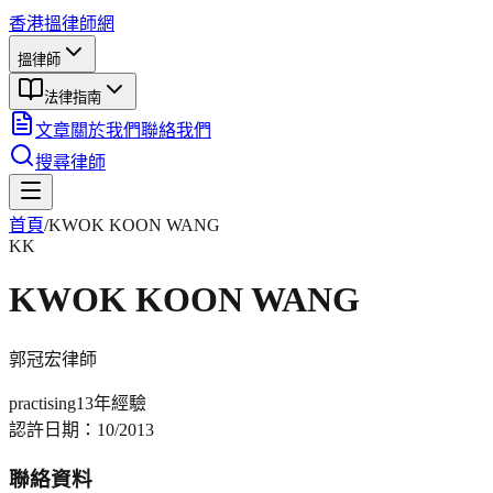
香港搵律師網
搵律師
法律指南
文章
關於我們
聯絡我們
搜尋律師
首頁
/
KWOK KOON WANG
KK
KWOK KOON WANG
郭冠宏
律師
practising
13年
經驗
認許日期：
10/2013
聯絡資料