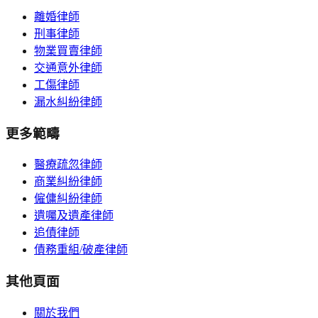
離婚律師
刑事律師
物業買賣律師
交通意外律師
工傷律師
漏水糾紛律師
更多範疇
醫療疏忽律師
商業糾紛律師
僱傭糾紛律師
遺囑及遺產律師
追債律師
債務重組/破產律師
其他頁面
關於我們