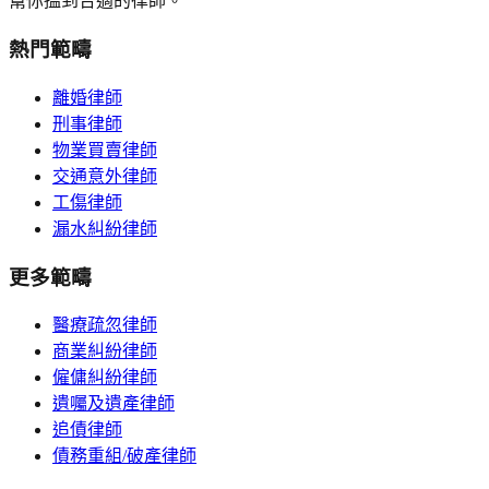
幫你搵到合適的律師。
熱門範疇
離婚律師
刑事律師
物業買賣律師
交通意外律師
工傷律師
漏水糾紛律師
更多範疇
醫療疏忽律師
商業糾紛律師
僱傭糾紛律師
遺囑及遺產律師
追債律師
債務重組/破產律師