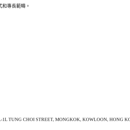
式和專長範疇。
 1A-1L TUNG CHOI STREET, MONGKOK, KOWLOON, HONG 