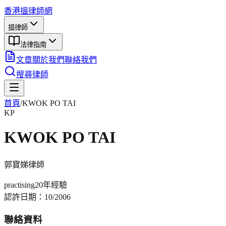
香港搵律師網
搵律師
法律指南
文章
關於我們
聯絡我們
搜尋律師
首頁
/
KWOK PO TAI
KP
KWOK PO TAI
郭寶娣
律師
practising
20年
經驗
認許日期：
10/2006
聯絡資料