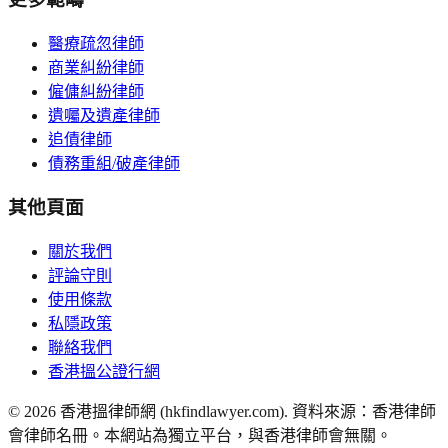
醫療疏忽律師
商業糾紛律師
僱傭糾紛律師
遺囑及遺產律師
追債律師
債務重組/破產律師
其他頁面
關於我們
評論守則
使用條款
私隱政策
聯絡我們
香港搵公證行網
©
2026
香港搵律師網 (hkfindlawyer.com). 資料來源：香港律師
會律師名冊。本網站為獨立平台，與香港律師會無關。