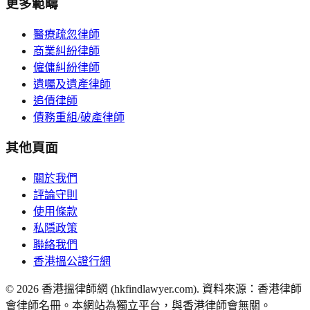
更多範疇
醫療疏忽律師
商業糾紛律師
僱傭糾紛律師
遺囑及遺產律師
追債律師
債務重組/破產律師
其他頁面
關於我們
評論守則
使用條款
私隱政策
聯絡我們
香港搵公證行網
©
2026
香港搵律師網 (hkfindlawyer.com). 資料來源：香港律師
會律師名冊。本網站為獨立平台，與香港律師會無關。