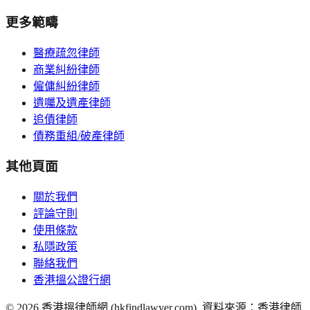
更多範疇
醫療疏忽律師
商業糾紛律師
僱傭糾紛律師
遺囑及遺產律師
追債律師
債務重組/破產律師
其他頁面
關於我們
評論守則
使用條款
私隱政策
聯絡我們
香港搵公證行網
©
2026
香港搵律師網 (hkfindlawyer.com). 資料來源：香港律師