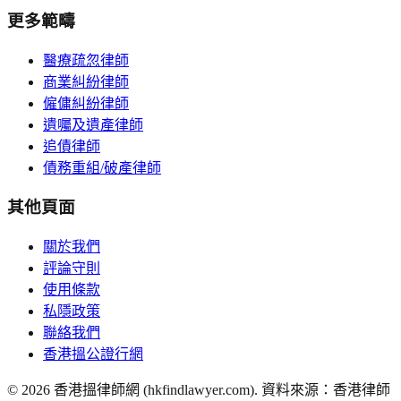
更多範疇
醫療疏忽律師
商業糾紛律師
僱傭糾紛律師
遺囑及遺產律師
追債律師
債務重組/破產律師
其他頁面
關於我們
評論守則
使用條款
私隱政策
聯絡我們
香港搵公證行網
©
2026
香港搵律師網 (hkfindlawyer.com). 資料來源：香港律師