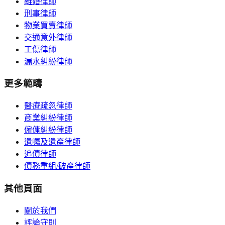
離婚律師
刑事律師
物業買賣律師
交通意外律師
工傷律師
漏水糾紛律師
更多範疇
醫療疏忽律師
商業糾紛律師
僱傭糾紛律師
遺囑及遺產律師
追債律師
債務重組/破產律師
其他頁面
關於我們
評論守則