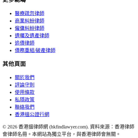
醫療疏忽律師
商業糾紛律師
僱傭糾紛律師
遺囑及遺產律師
追債律師
債務重組/破產律師
其他頁面
關於我們
評論守則
使用條款
私隱政策
聯絡我們
香港搵公證行網
©
2026
香港搵律師網 (hkfindlawyer.com). 資料來源：香港律師
會律師名冊。本網站為獨立平台，與香港律師會無關。