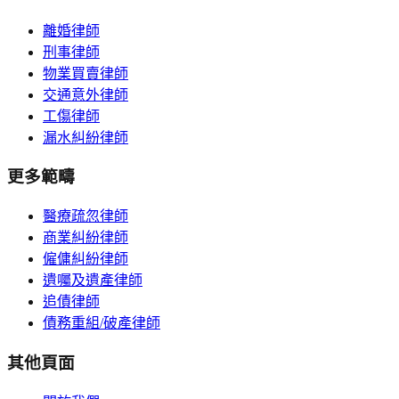
離婚律師
刑事律師
物業買賣律師
交通意外律師
工傷律師
漏水糾紛律師
更多範疇
醫療疏忽律師
商業糾紛律師
僱傭糾紛律師
遺囑及遺產律師
追債律師
債務重組/破產律師
其他頁面