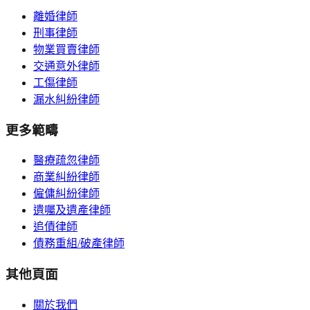
離婚律師
刑事律師
物業買賣律師
交通意外律師
工傷律師
漏水糾紛律師
更多範疇
醫療疏忽律師
商業糾紛律師
僱傭糾紛律師
遺囑及遺產律師
追債律師
債務重組/破產律師
其他頁面
關於我們