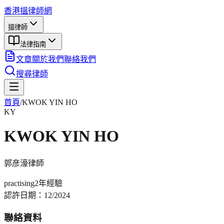
香港搵律師網
搵律師
法律指南
文章
關於我們
聯絡我們
搜尋律師
首頁
/
KWOK YIN HO
KY
KWOK YIN HO
郭彦濠
律師
practising
2年
經驗
認許日期：
12/2024
聯絡資料