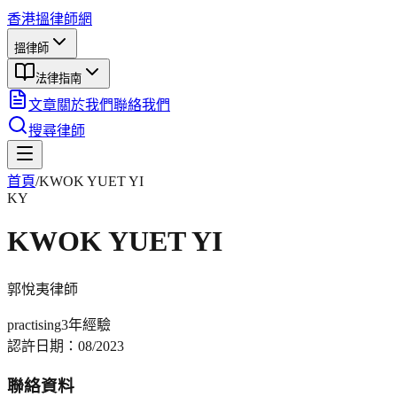
香港搵律師網
搵律師
法律指南
文章
關於我們
聯絡我們
搜尋律師
首頁
/
KWOK YUET YI
KY
KWOK YUET YI
郭悅夷
律師
practising
3年
經驗
認許日期：
08/2023
聯絡資料