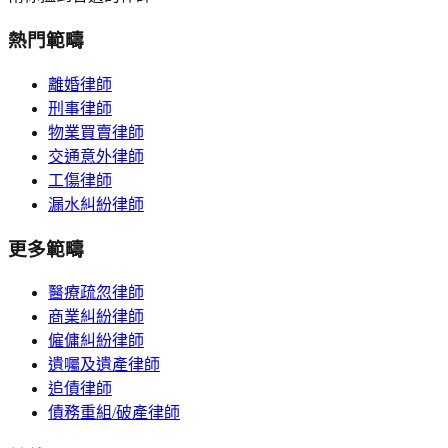
熱門範疇
離婚律師
刑事律師
物業買賣律師
交通意外律師
工傷律師
漏水糾紛律師
更多範疇
醫療疏忽律師
商業糾紛律師
僱傭糾紛律師
遺囑及遺產律師
追債律師
債務重組/破產律師