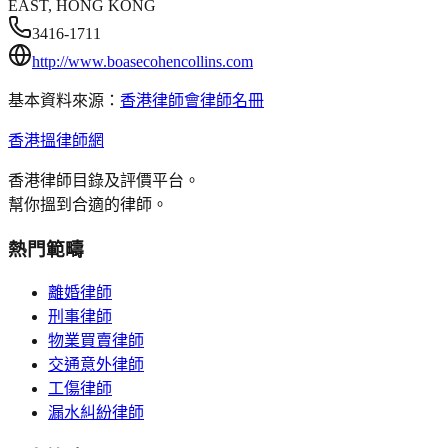
EAST, HONG KONG
3416-1711
http://www.boasecohencollins.com
基本資料來源：
香港律師會律師名冊
香港搵律師網
香港律師目錄及評價平台。
幫你搵到合適的律師。
熱門範疇
離婚律師
刑事律師
物業買賣律師
交通意外律師
工傷律師
漏水糾紛律師