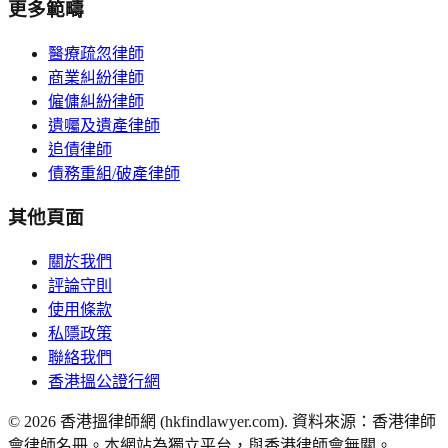
更多範疇
醫療疏忽律師
商業糾紛律師
僱傭糾紛律師
遺囑及遺產律師
追債律師
債務重組/破產律師
其他頁面
關於我們
評論守則
使用條款
私隱政策
聯絡我們
香港搵公證行網
©
2026
香港搵律師網 (hkfindlawyer.com). 資料來源：香港律師
會律師名冊。本網站為獨立平台，與香港律師會無關。