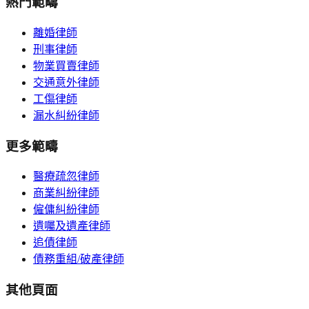
熱門範疇
離婚律師
刑事律師
物業買賣律師
交通意外律師
工傷律師
漏水糾紛律師
更多範疇
醫療疏忽律師
商業糾紛律師
僱傭糾紛律師
遺囑及遺產律師
追債律師
債務重組/破產律師
其他頁面