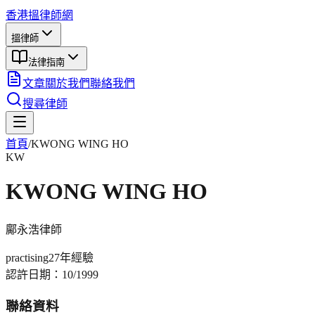
香港搵律師網
搵律師
法律指南
文章
關於我們
聯絡我們
搜尋律師
首頁
/
KWONG WING HO
KW
KWONG WING HO
鄺永浩
律師
practising
27年
經驗
認許日期：
10/1999
聯絡資料