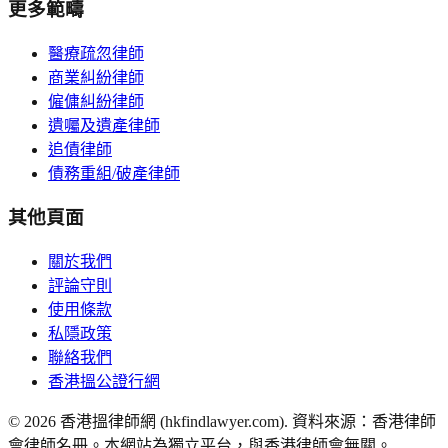
更多範疇
醫療疏忽律師
商業糾紛律師
僱傭糾紛律師
遺囑及遺產律師
追債律師
債務重組/破產律師
其他頁面
關於我們
評論守則
使用條款
私隱政策
聯絡我們
香港搵公證行網
©
2026
香港搵律師網 (hkfindlawyer.com). 資料來源：香港律師
會律師名冊。本網站為獨立平台，與香港律師會無關。