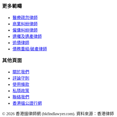
更多範疇
醫療疏忽律師
商業糾紛律師
僱傭糾紛律師
遺囑及遺產律師
追債律師
債務重組/破產律師
其他頁面
關於我們
評論守則
使用條款
私隱政策
聯絡我們
香港搵公證行網
©
2026
香港搵律師網 (hkfindlawyer.com). 資料來源：香港律師