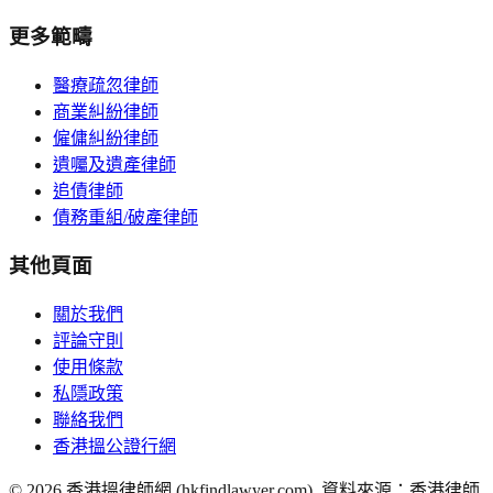
更多範疇
醫療疏忽律師
商業糾紛律師
僱傭糾紛律師
遺囑及遺產律師
追債律師
債務重組/破產律師
其他頁面
關於我們
評論守則
使用條款
私隱政策
聯絡我們
香港搵公證行網
©
2026
香港搵律師網 (hkfindlawyer.com). 資料來源：香港律師