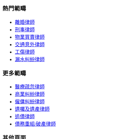
熱門範疇
離婚律師
刑事律師
物業買賣律師
交通意外律師
工傷律師
漏水糾紛律師
更多範疇
醫療疏忽律師
商業糾紛律師
僱傭糾紛律師
遺囑及遺產律師
追債律師
債務重組/破產律師
其他頁面