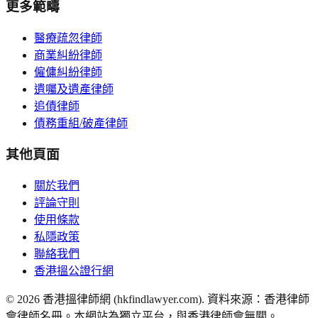
更多範疇
醫療疏忽律師
商業糾紛律師
僱傭糾紛律師
遺囑及遺產律師
追債律師
債務重組/破產律師
其他頁面
關於我們
評論守則
使用條款
私隱政策
聯絡我們
香港搵公證行網
©
2026
香港搵律師網 (hkfindlawyer.com). 資料來源：香港律師
會律師名冊。本網站為獨立平台，與香港律師會無關。