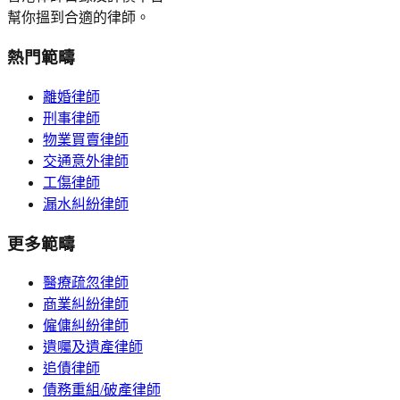
幫你搵到合適的律師。
熱門範疇
離婚律師
刑事律師
物業買賣律師
交通意外律師
工傷律師
漏水糾紛律師
更多範疇
醫療疏忽律師
商業糾紛律師
僱傭糾紛律師
遺囑及遺產律師
追債律師
債務重組/破產律師