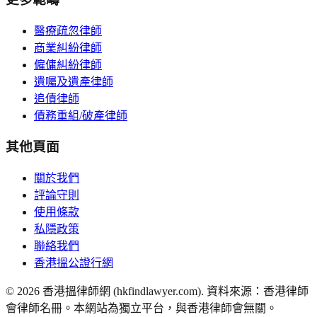
醫療疏忽律師
商業糾紛律師
僱傭糾紛律師
遺囑及遺產律師
追債律師
債務重組/破產律師
其他頁面
關於我們
評論守則
使用條款
私隱政策
聯絡我們
香港搵公證行網
©
2026
香港搵律師網 (hkfindlawyer.com). 資料來源：香港律師
會律師名冊。本網站為獨立平台，與香港律師會無關。