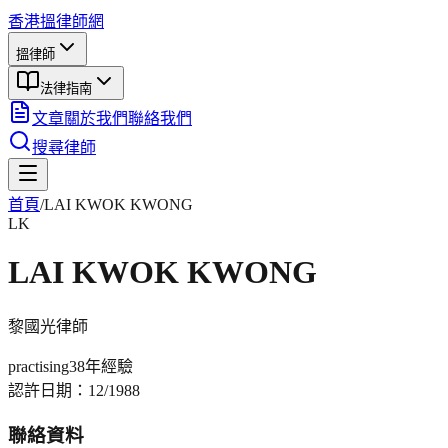
香港搵律師網
搵律師
法律指南
文章
關於我們
聯絡我們
搜尋律師
首頁
/
LAI KWOK KWONG
LK
LAI KWOK KWONG
黎國光
律師
practising
38年
經驗
認許日期：
12/1988
聯絡資料