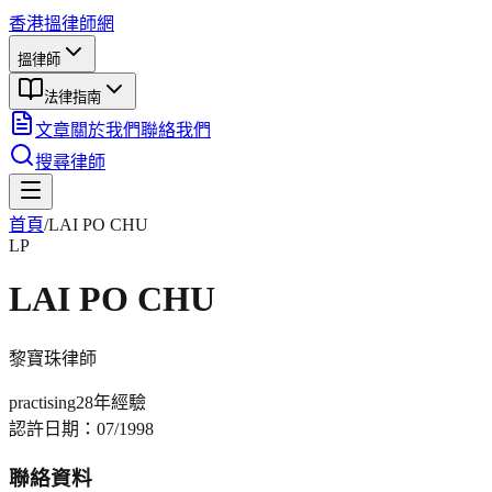
香港搵律師網
搵律師
法律指南
文章
關於我們
聯絡我們
搜尋律師
首頁
/
LAI PO CHU
LP
LAI PO CHU
黎寶珠
律師
practising
28年
經驗
認許日期：
07/1998
聯絡資料