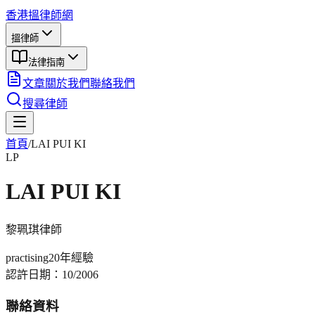
香港搵律師網
搵律師
法律指南
文章
關於我們
聯絡我們
搜尋律師
首頁
/
LAI PUI KI
LP
LAI PUI KI
黎珮琪
律師
practising
20年
經驗
認許日期：
10/2006
聯絡資料