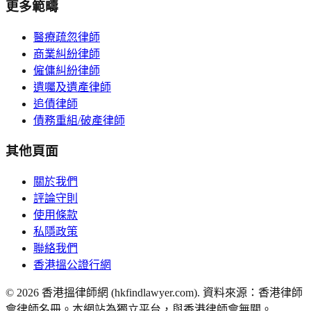
更多範疇
醫療疏忽律師
商業糾紛律師
僱傭糾紛律師
遺囑及遺產律師
追債律師
債務重組/破產律師
其他頁面
關於我們
評論守則
使用條款
私隱政策
聯絡我們
香港搵公證行網
©
2026
香港搵律師網 (hkfindlawyer.com). 資料來源：香港律師
會律師名冊。本網站為獨立平台，與香港律師會無關。