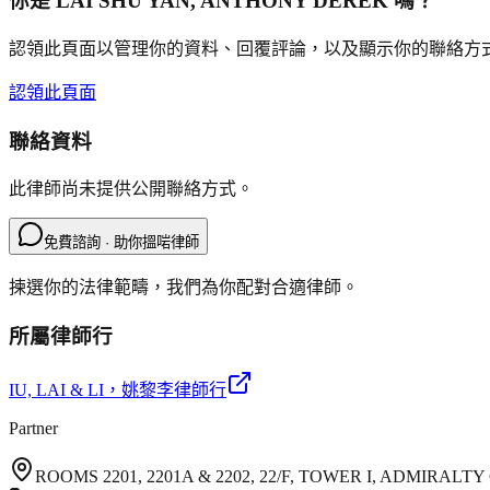
你是
LAI SHU YAN, ANTHONY DEREK
嗎？
認領此頁面以管理你的資料、回覆評論，以及顯示你的聯絡方
認領此頁面
聯絡資料
此律師尚未提供公開聯絡方式。
免費諮詢 · 助你搵啱律師
揀選你的法律範疇，我們為你配對合適律師。
所屬律師行
IU, LAI & LI
，姚黎李律師行
Partner
ROOMS 2201, 2201A & 2202, 22/F, TOWER I, ADMIRA