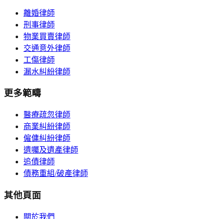
離婚律師
刑事律師
物業買賣律師
交通意外律師
工傷律師
漏水糾紛律師
更多範疇
醫療疏忽律師
商業糾紛律師
僱傭糾紛律師
遺囑及遺產律師
追債律師
債務重組/破產律師
其他頁面
關於我們