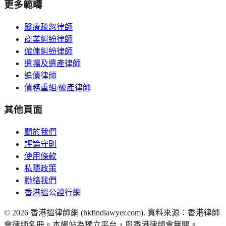
更多範疇
醫療疏忽律師
商業糾紛律師
僱傭糾紛律師
遺囑及遺產律師
追債律師
債務重組/破產律師
其他頁面
關於我們
評論守則
使用條款
私隱政策
聯絡我們
香港搵公證行網
©
2026
香港搵律師網 (hkfindlawyer.com). 資料來源：香港律師
會律師名冊。本網站為獨立平台，與香港律師會無關。