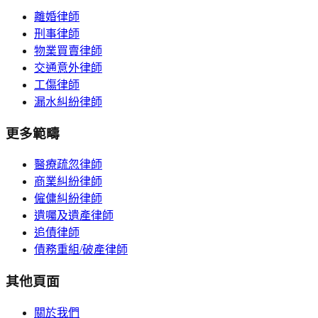
離婚律師
刑事律師
物業買賣律師
交通意外律師
工傷律師
漏水糾紛律師
更多範疇
醫療疏忽律師
商業糾紛律師
僱傭糾紛律師
遺囑及遺產律師
追債律師
債務重組/破產律師
其他頁面
關於我們