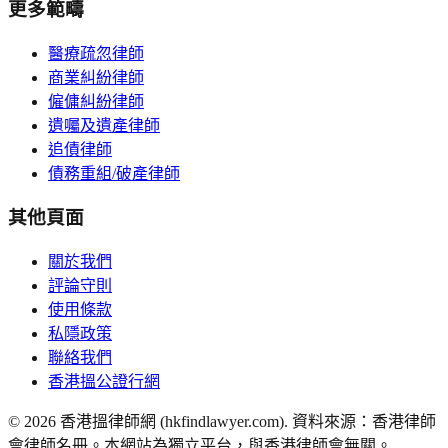
更多範疇
醫療疏忽律師
商業糾紛律師
僱傭糾紛律師
遺囑及遺產律師
追債律師
債務重組/破產律師
其他頁面
關於我們
評論守則
使用條款
私隱政策
聯絡我們
香港搵公證行網
©
2026
香港搵律師網 (hkfindlawyer.com). 資料來源：香港律師
會律師名冊。本網站為獨立平台，與香港律師會無關。