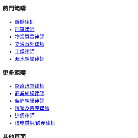
熱門範疇
離婚律師
刑事律師
物業買賣律師
交通意外律師
工傷律師
漏水糾紛律師
更多範疇
醫療疏忽律師
商業糾紛律師
僱傭糾紛律師
遺囑及遺產律師
追債律師
債務重組/破產律師
其他頁面