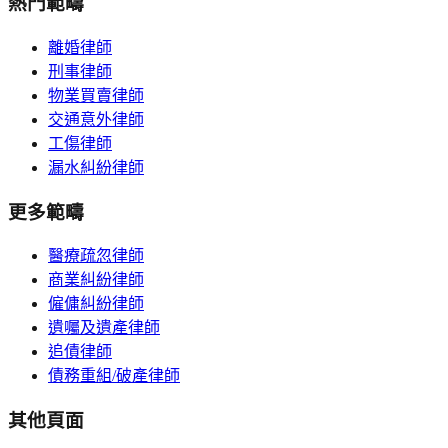
熱門範疇
離婚律師
刑事律師
物業買賣律師
交通意外律師
工傷律師
漏水糾紛律師
更多範疇
醫療疏忽律師
商業糾紛律師
僱傭糾紛律師
遺囑及遺產律師
追債律師
債務重組/破產律師
其他頁面