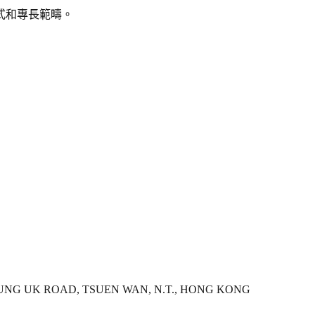
式和專長範疇。
 YEUNG UK ROAD, TSUEN WAN, N.T., HONG KONG