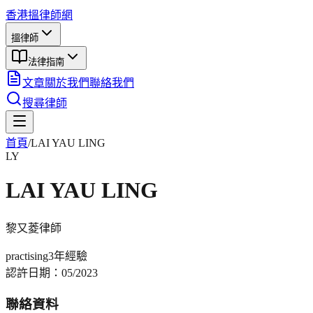
香港搵律師網
搵律師
法律指南
文章
關於我們
聯絡我們
搜尋律師
首頁
/
LAI YAU LING
LY
LAI YAU LING
黎又菱
律師
practising
3年
經驗
認許日期：
05/2023
聯絡資料