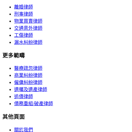
離婚律師
刑事律師
物業買賣律師
交通意外律師
工傷律師
漏水糾紛律師
更多範疇
醫療疏忽律師
商業糾紛律師
僱傭糾紛律師
遺囑及遺產律師
追債律師
債務重組/破產律師
其他頁面
關於我們