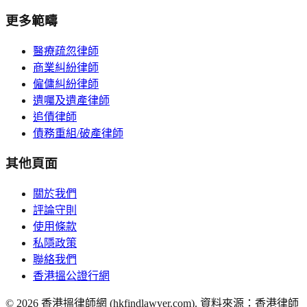
更多範疇
醫療疏忽律師
商業糾紛律師
僱傭糾紛律師
遺囑及遺產律師
追債律師
債務重組/破產律師
其他頁面
關於我們
評論守則
使用條款
私隱政策
聯絡我們
香港搵公證行網
©
2026
香港搵律師網 (hkfindlawyer.com). 資料來源：香港律師