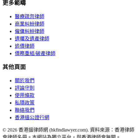
更多範疇
醫療疏忽律師
商業糾紛律師
僱傭糾紛律師
遺囑及遺產律師
追債律師
債務重組/破產律師
其他頁面
關於我們
評論守則
使用條款
私隱政策
聯絡我們
香港搵公證行網
©
2026
香港搵律師網 (hkfindlawyer.com). 資料來源：香港律師
會律師名冊。本網站為獨立平台，與香港律師會無關。