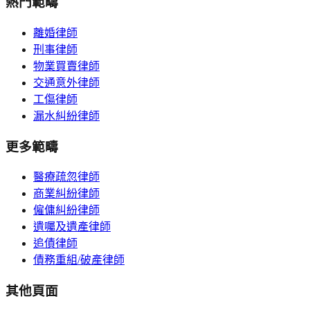
熱門範疇
離婚律師
刑事律師
物業買賣律師
交通意外律師
工傷律師
漏水糾紛律師
更多範疇
醫療疏忽律師
商業糾紛律師
僱傭糾紛律師
遺囑及遺產律師
追債律師
債務重組/破產律師
其他頁面