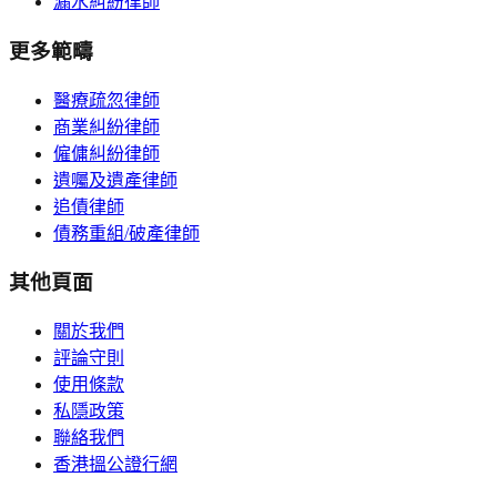
漏水糾紛律師
更多範疇
醫療疏忽律師
商業糾紛律師
僱傭糾紛律師
遺囑及遺產律師
追債律師
債務重組/破產律師
其他頁面
關於我們
評論守則
使用條款
私隱政策
聯絡我們
香港搵公證行網