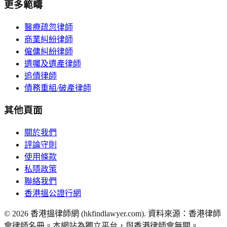
更多範疇
醫療疏忽律師
商業糾紛律師
僱傭糾紛律師
遺囑及遺產律師
追債律師
債務重組/破產律師
其他頁面
關於我們
評論守則
使用條款
私隱政策
聯絡我們
香港搵公證行網
©
2026
香港搵律師網 (hkfindlawyer.com). 資料來源：香港律師
會律師名冊。本網站為獨立平台，與香港律師會無關。