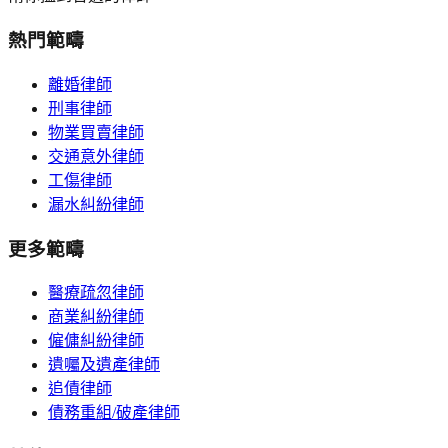
熱門範疇
離婚律師
刑事律師
物業買賣律師
交通意外律師
工傷律師
漏水糾紛律師
更多範疇
醫療疏忽律師
商業糾紛律師
僱傭糾紛律師
遺囑及遺產律師
追債律師
債務重組/破產律師