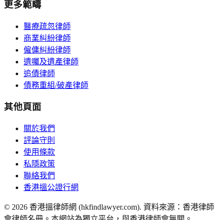
更多範疇
醫療疏忽律師
商業糾紛律師
僱傭糾紛律師
遺囑及遺產律師
追債律師
債務重組/破產律師
其他頁面
關於我們
評論守則
使用條款
私隱政策
聯絡我們
香港搵公證行網
©
2026
香港搵律師網 (hkfindlawyer.com). 資料來源：香港律師
會律師名冊。本網站為獨立平台，與香港律師會無關。