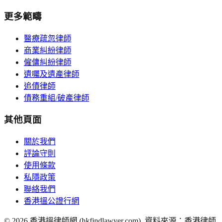
更多範疇
醫療疏忽律師
商業糾紛律師
僱傭糾紛律師
遺囑及遺產律師
追債律師
債務重組/破產律師
其他頁面
關於我們
評論守則
使用條款
私隱政策
聯絡我們
香港搵公證行網
©
2026
香港搵律師網 (hkfindlawyer.com). 資料來源：香港律師