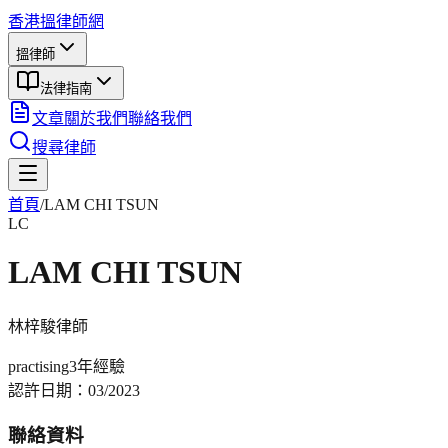
香港搵律師網
搵律師
法律指南
文章
關於我們
聯絡我們
搜尋律師
首頁
/
LAM CHI TSUN
LC
LAM CHI TSUN
林梓駿
律師
practising
3年
經驗
認許日期：
03/2023
聯絡資料