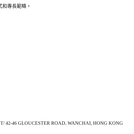
式和專長範疇。
REET/ 42-46 GLOUCESTER ROAD, WANCHAI, HONG KONG