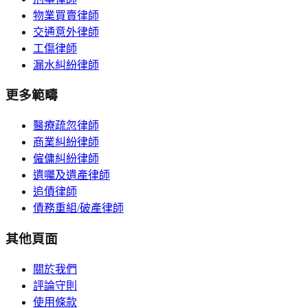
物業買賣律師
交通意外律師
工傷律師
漏水糾紛律師
更多範疇
醫療疏忽律師
商業糾紛律師
僱傭糾紛律師
遺囑及遺產律師
追債律師
債務重組/破產律師
其他頁面
關於我們
評論守則
使用條款