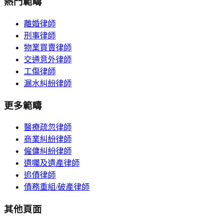
熱門範疇
離婚律師
刑事律師
物業買賣律師
交通意外律師
工傷律師
漏水糾紛律師
更多範疇
醫療疏忽律師
商業糾紛律師
僱傭糾紛律師
遺囑及遺產律師
追債律師
債務重組/破產律師
其他頁面